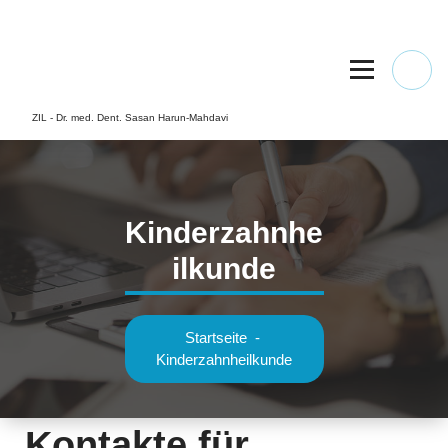
Springe
zum
Inhalt
ZIL - Dr. med. Dent. Sasan Harun-Mahdavi
Kinderzahnhe
ilkunde
Startseite
-
Kinderzahnheilkunde
Kontakte für