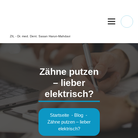
Springe
zum
Inhalt
ZIL - Dr. med. Dent. Sasan Harun-Mahdavi
Zähne putzen
– lieber
elektrisch?
Startseite
-
Blog
-
Zähne putzen – lieber
elektrisch?