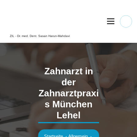
Springe
zum
Inhalt
ZIL - Dr. med. Dent. Sasan Harun-Mahdavi
Zahnarzt in
der
Zahnarztpraxi
s München
Lehel
Startseite
-
Allgemein
-