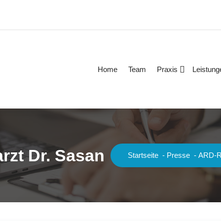
Home
Team
Praxis
Leistung
zt Dr. Sasan
Startseite
-
Presse
-
ARD-Re