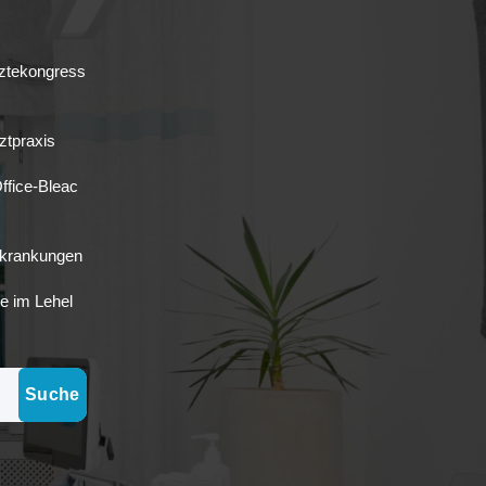
rztekongress
ztpraxis
ffice-Bleac
rkrankungen
e im Lehel