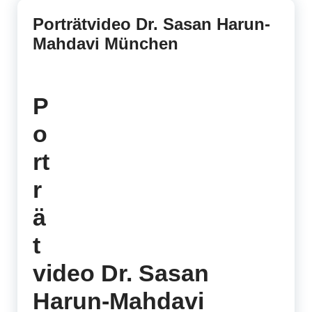
Porträtvideo Dr. Sasan Harun-
Mahdavi München
P
o
rt
r
ä
t
video Dr. Sasan
Harun-Mahdavi