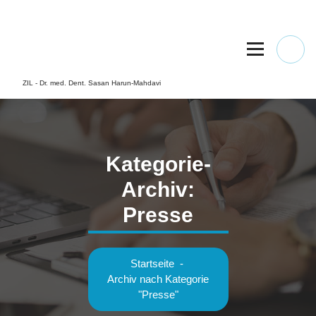
Springe
zum
Inhalt
ZIL - Dr. med. Dent. Sasan Harun-Mahdavi
Kategorie-
Archiv:
Presse
Startseite
-
Archiv nach Kategorie
"Presse"