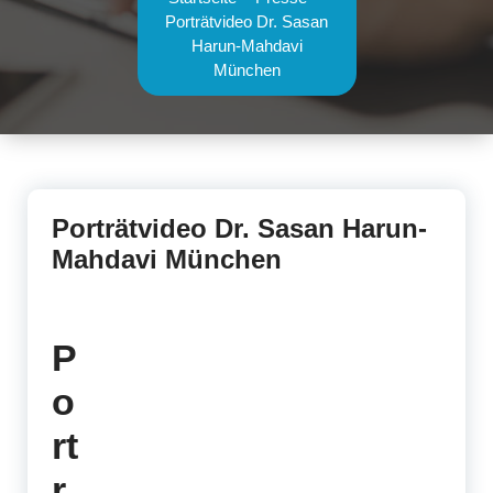
Porträtvideo Dr. Sasan
Harun-Mahdavi
München
Porträtvideo Dr. Sasan Harun-
Mahdavi München
P
o
rt
r