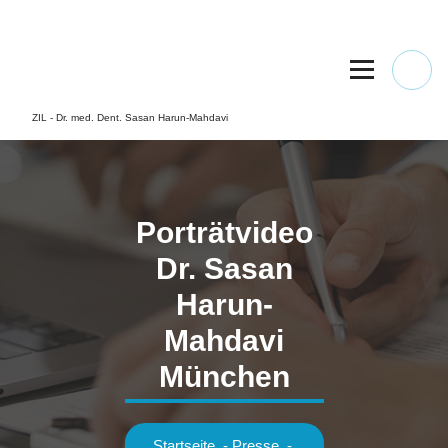
Springe
zum
Inhalt
ZIL - Dr. med. Dent. Sasan Harun-Mahdavi
Porträtvideo
Dr. Sasan
Harun-
Mahdavi
München
Startseite
-
Presse
-